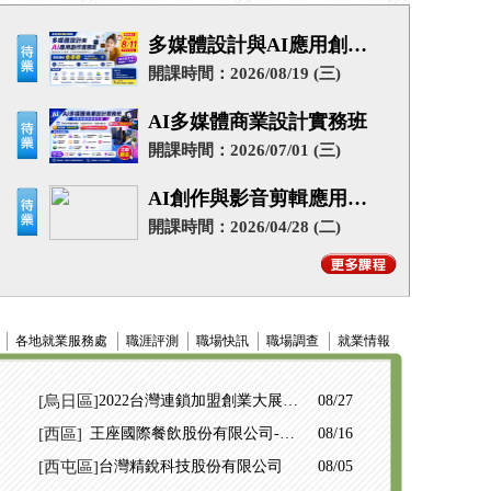
多媒體設計與AI應用創作
實務班
開課時間：2026/08/19 (三)
AI多媒體商業設計實務班
開課時間：2026/07/01 (三)
AI創作與影音剪輯應用實
務班
開課時間：2026/04/28 (二)
各地就業服務處
職涯評測
職場快訊
職場調查
就業情報
[烏日區]
2022台灣連鎖加盟創業大展暨
08/27
聯合徵才活動
[西區]
王座國際餐飲股份有限公司-單
08/16
一徵才活動
[西屯區]
台灣精銳科技股份有限公司
08/05