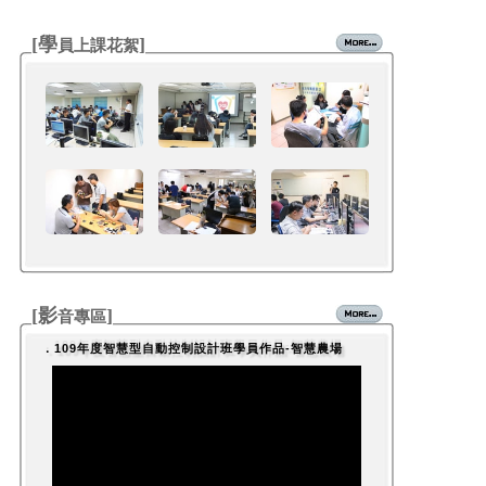
[學
]
員上課花絮
[影
]
多媒體設計與AI應用創作
音專區
．109年度智慧型自動控制設計班學員作品-智慧農場