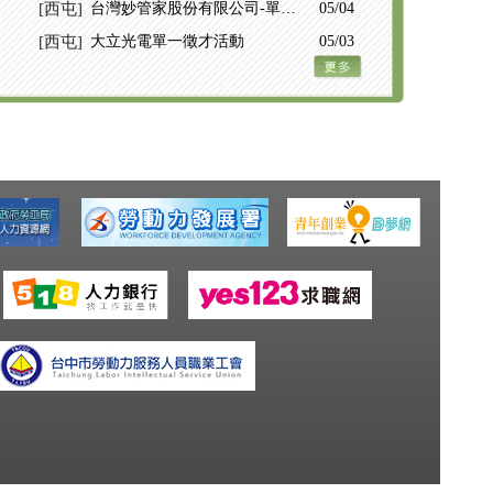
[西屯]
台灣妙管家股份有限公司-單一
05/04
徵才才
[西屯]
大立光電單一徵才活動
05/03