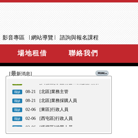
07-30
AIOT智慧物聯網設計實作班 _錄訓
新訊
公告
07-23
AIOT智慧物聯網設計實作班 _考試
公告
題目答案公告
06-26
AI多媒體商業設計實務班_錄訓公
新訊
告
06-24
Vue框架網站前端開發設計實務班_
新訊
影音專區
網站導覽
諮詢與報名課程
錄訓公告
06-17
Vue框架網站前端開發設計實務班
新訊
_考試題目答案公告
09-14
[梧棲區]臺中市政府2022 「臺中港
徵才
場地租借
聯絡我們
科技園區」聯合徵才活動
08-27
[烏日區]2022台灣連鎖加盟創業大
徵才
展暨聯合徵才活動
08-17
[神岡區]臺中市政府2022「精密機
徵才
[最
]
械薪時代」聯合徵才活動
新消息
08-16
[西區]王座國際餐飲股份有限公司-
徵才
單一徵才活動
08-10
[大雅區]矽品精密工業股份有限公
徵才
司
08-21
[北區]業務主管
職缺
08-21
[北區]業務採購人員
職缺
02-06
[東區]行政人員
職缺
02-06
[西屯區]行政人員
職缺
02-06
[梧棲區]繪圖人員
職缺