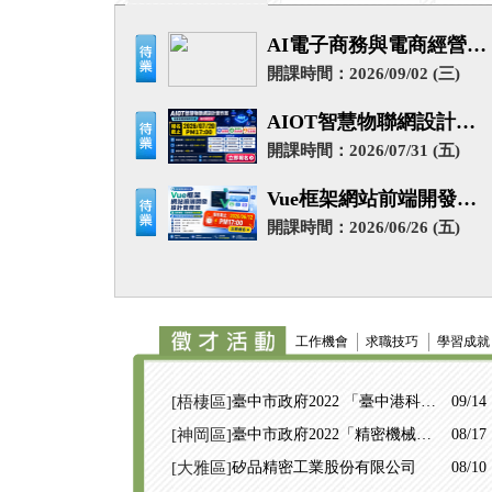
AI電子商務與電商經營培
訓班
開課時間：2026/09/02 (三)
AIOT智慧物聯網設計實
作班
開課時間：2026/07/31 (五)
Vue框架網站前端開發設
計實務班
開課時間：2026/06/26 (五)
工作機會
求職技巧
學習成就
[梧棲區]
臺中市政府2022 「臺中港科技
09/14
園區」聯合徵才活動
[神岡區]
臺中市政府2022「精密機械薪
08/17
時代」聯合徵才活動
[大雅區]
矽品精密工業股份有限公司
08/10