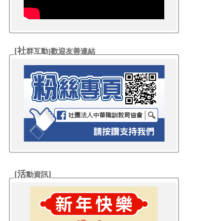
[社
群互動
]歡迎友善連結
[活
]
動資訊