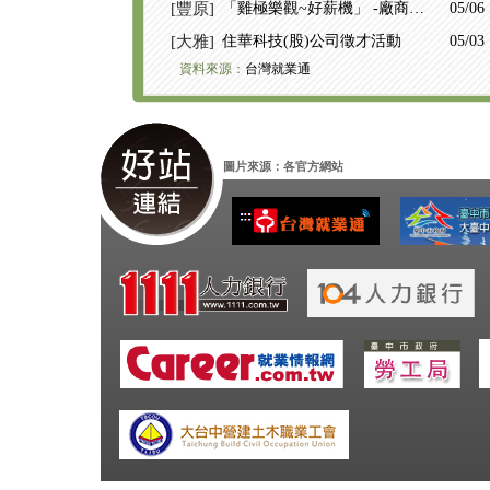
[豐原]
「雞極樂觀~好薪機」 -廠商聯
05/06
合徵才活動
[大雅]
住華科技(股)公司徵才活動
05/03
資料來源：
台灣就業通
圖片來源：各官方網站