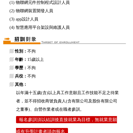
(1) 物聯網元件控制程式設計人員
(2) 物聯網裝置開發人員
(3) app設計人員
(4) 智慧應用平台架設與維護人員
▨
性別：
不拘
▨
年齡：
15歲以上
▨
學歷：
不拘
▨
兵役：
不拘
▨
其他：
以年滿十五歲(含)以上具工作意願且工作技能不足之待業
者，並不得招收商號負責人(含有限公司及股份有限公司
之董事)、自營作業者或在職者參訓。
報名參訓須以結訓後直接就業為目標，無就業意願
或有升學計畫者請勿報名