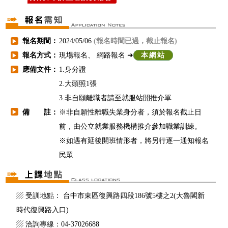
報名期間：
2024/05/06
(報名時間已過，截止報名)
▶
報名方式：
現場報名、 網路報名 ➜
本網站
▶
應備文件：
1.身分證
▶
2.大頭照1張
3.非自願離職者請至就服站開推介單
備 註：
※非自願性離職失業身分者，須於報名截止日
▶
前，由公立就業服務機構推介參加職業訓練。
※如遇有延後開班情形者，將另行逐一通知報名
民眾
▨ 受訓地點： 台中市東區復興路四段186號5樓之2(大魯閣新
時代復興路入口)
▨ 洽詢專線：04-37026688