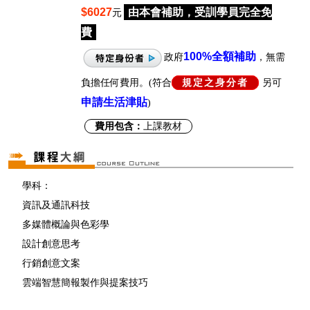
$6027
由本會補助，受訓學員完全免
元
費
100%
全額補助
政府
，無需
負擔任何費用。(符合
規定之身分者
另可
申請生活津貼
)
費用包含：
上課教材
學科：
資訊及通訊科技
多媒體概論與色彩學
設計創意思考
行銷創意文案
雲端智慧簡報製作與提案技巧