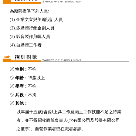
為廠商提供下列人員:
(1).企業文宣與美編設計人員
(2).多媒體行銷企劃人員
(3).影音製作剪輯人員
(4).自媒體工作者
▨
性別：
不拘
▨
年齡：
15歲以上
▨
學歷：
不拘
▨
兵役：
不拘
▨
其他：
以年滿十五歲(含)以上具工作意願且工作技能不足之待業
者，並不得招收商號負責人(含有限公司及股份有限公司
之董事)、自營作業者或在職者參訓。