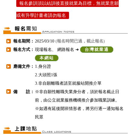
報名參訓須以結訓後直接就業為目標，無就業意願
或有升學計畫者請勿報名
報名期間：
2025/03/10
(報名時間已過，截止報名)
▶
報名方式：
現場報名、 網路報名 ➜
台灣就業通
▶
本網站
應備文件：
1.身分證
▶
2.大頭照1張
3.非自願離職者請至就服站開推介單
備 註：
※非自願性離職失業身分者，須於報名截止日
▶
前，由公立就業服務機構推介參加職業訓練。
※如遇有延後開班情形者，將另行逐一通知報名
民眾