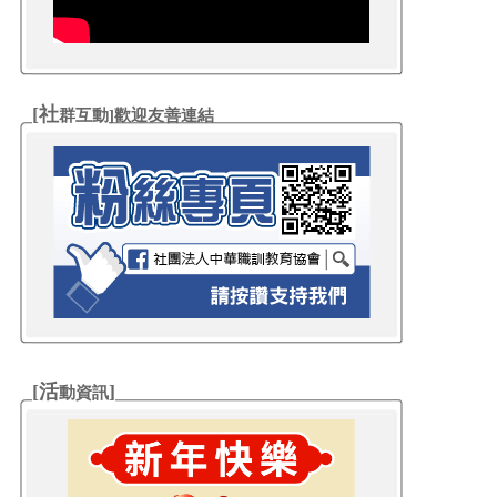
[社
群互動
]歡迎友善連結
[活
]
動資訊