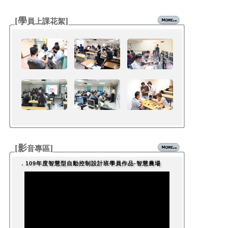
科技園區」聯合徵才活動
08-27
[烏日區]2022台灣連鎖加盟創業大
徵才
[學
]
員上課花絮
展暨聯合徵才活動
08-17
[神岡區]臺中市政府2022「精密機
徵才
械薪時代」聯合徵才活動
08-16
[西區]王座國際餐飲股份有限公司-
徵才
單一徵才活動
08-10
[大雅區]矽品精密工業股份有限公
徵才
司
08-21
[北區]業務主管
職缺
08-21
[北區]業務採購人員
職缺
02-06
[東區]行政人員
職缺
02-06
[西屯區]行政人員
職缺
02-06
[梧棲區]繪圖人員
職缺
[影
]
音專區
．109年度智慧型自動控制設計班學員作品-智慧農場