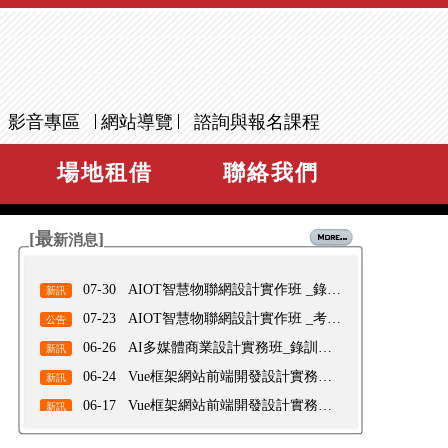
影音專區
網站導覽
諮詢與報名課程
03-11
智慧雲端辦公與行政專業技能班
待業
場地租借
聯絡我們
03-18
多媒體設計與AI應用創作班
待業
04-01
數位行銷與平台經營實務班
待業
04-24
機械製圖與產品設計3D列印班
待業
[最
]
新消息
04-28
AI創作與影音剪輯應用實務班
待業
07-30
AIOT智慧物聯網設計實作班 _錄訓
新訊
公告
07-23
AIOT智慧物聯網設計實作班 _考試
公告
題目答案公告
06-26
AI多媒體商業設計實務班_錄訓公
新訊
告
06-24
Vue框架網站前端開發設計實務班_
新訊
錄訓公告
06-17
Vue框架網站前端開發設計實務班
新訊
_考試題目答案公告
09-14
[梧棲區]臺中市政府2022 「臺中港
徵才